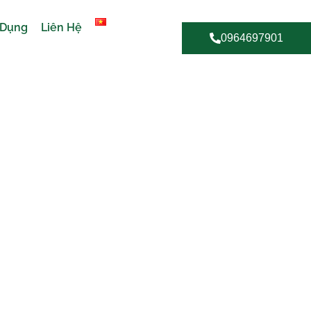
 Dụng
Liên Hệ
0964697901