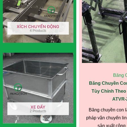
XÍCH CHUYỂN ĐỘNG
4 Products
Băng 
Băng Chuyền Con
Tùy Chỉnh Theo 
ATVR-2
XE ĐẨY
Băng chuyền con lă
2 Products
pháp vận chuyển lin
sản xuất công 