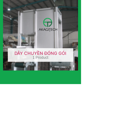
DÂY CHUYỀN ĐÓNG GÓI
1 Product