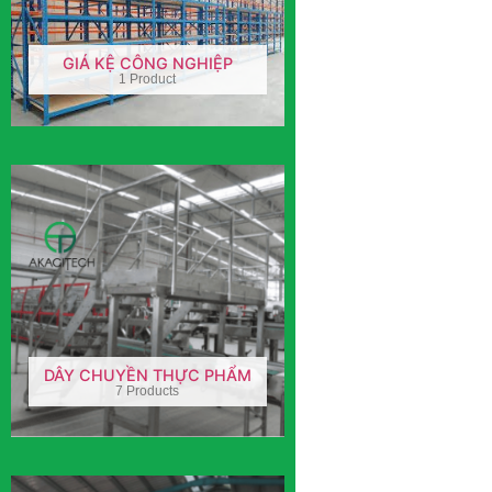
GIÁ KỆ CÔNG NGHIỆP
1 Product
DÂY CHUYỀN THỰC PHẨM
7 Products