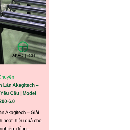
Chuyền
 Lăn Akagitech –
Yêu Cầu | Model
00-6.0
n Akagitech – Giải
h hoạt, hiệu quả cho
nghiệp, đóng...