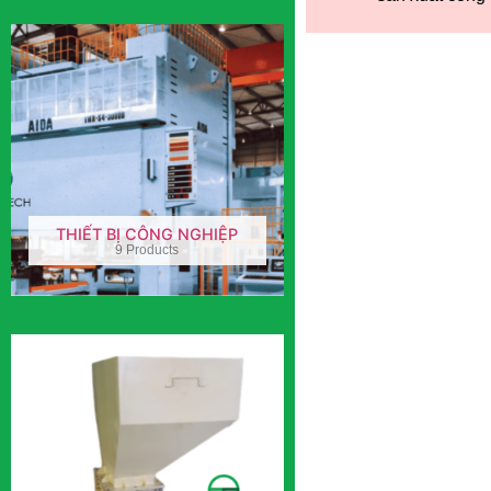
THIẾT BỊ CÔNG NGHIỆP
9 Products