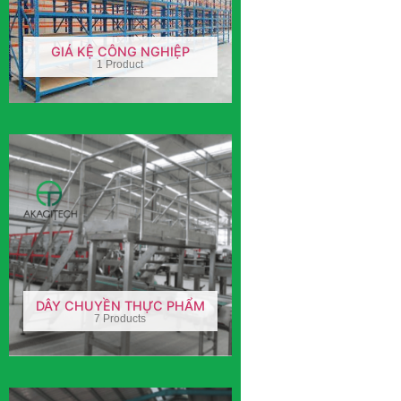
GIÁ KỆ CÔNG NGHIỆP
1 Product
DÂY CHUYỀN THỰC PHẨM
7 Products