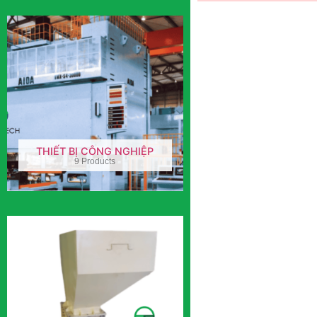
THIẾT BỊ CÔNG NGHIỆP
9 Products