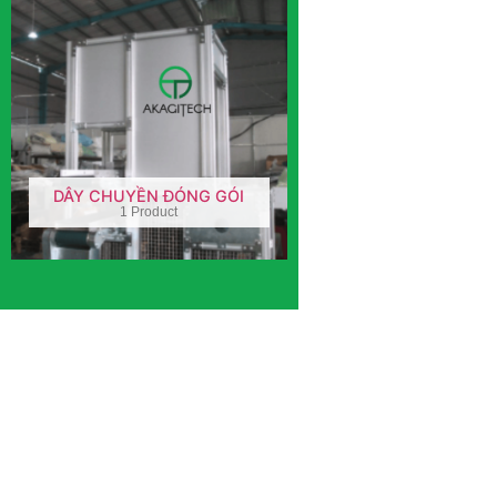
DÂY CHUYỀN ĐÓNG GÓI
1 Product