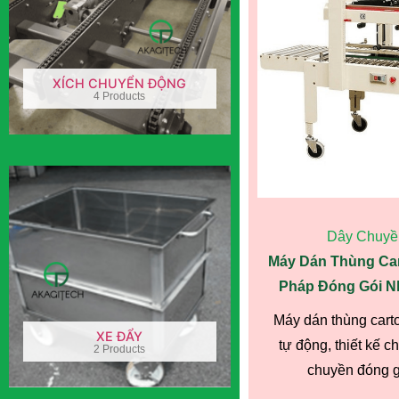
XÍCH CHUYỂN ĐỘNG
4 Products
Dây Chuyề
Máy Dán Thùng Car
Pháp Đóng Gói N
Máy dán thùng cart
XE ĐẨY
tự động, thiết kế 
2 Products
chuyền đóng gó