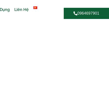
 Dụng
Liên Hệ
0964697901