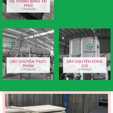
HỆ THỐNG BĂNG TẢI
PHOI
7 Products
DÂY CHUYỀN THỰC
DÂY CHUYỀN ĐÓNG
PHẨM
GÓI
7 Products
1 Product