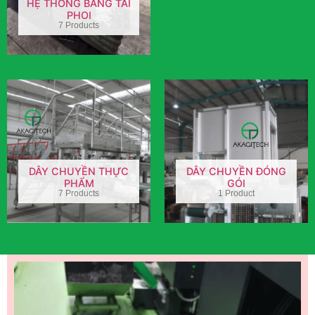
HỆ THỐNG BĂNG TẢI
PHOI
7 Products
DÂY CHUYỀN THỰC
DÂY CHUYỀN ĐÓNG
PHẨM
GÓI
7 Products
1 Product