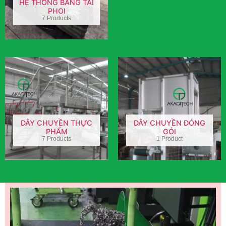
HỆ THỐNG BĂNG TẢI
PHOI
7 Products
DÂY CHUYỀN THỰC
DÂY CHUYỀN ĐÓNG
PHẨM
GÓI
7 Products
1 Product