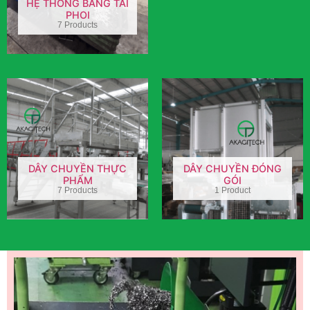
HỆ THỐNG BĂNG TẢI
PHOI
7 Products
DÂY CHUYỀN THỰC
DÂY CHUYỀN ĐÓNG
PHẨM
GÓI
7 Products
1 Product