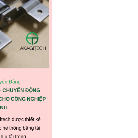
yển Động
 – CHUYỂN ĐỘNG
 CHO CÔNG NGHIỆP
NG
itech được thiết kế
 hệ thống băng tải
ịu tải trọng...