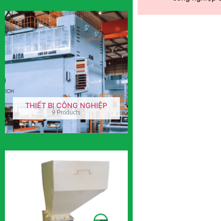
THIẾT BỊ CÔNG NGHIỆP
9 Products