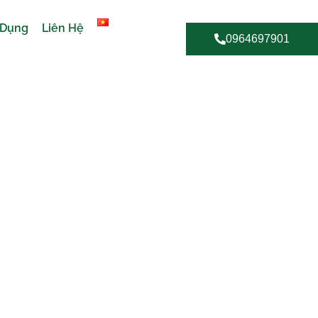
 Dụng
Liên Hệ
0964697901