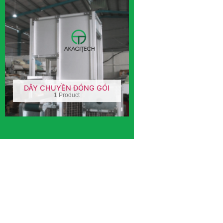
DÂY CHUYỀN ĐÓNG GÓI
1 Product