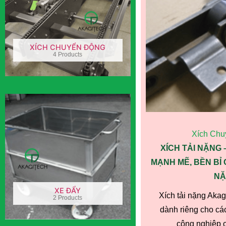
XÍCH CHUYỂN ĐỘNG
4 Products
Xích Chu
XÍCH TẢI NẶNG
MẠNH MẼ, BỀN BỈ
NẶ
XE ĐẨY
Xích tải nặng Akag
2 Products
dành riêng cho các
công nghiệp ch