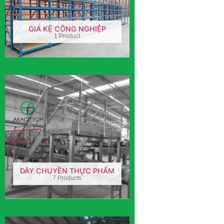
GIÁ KỆ CÔNG NGHIỆP
1 Product
DÂY CHUYỀN THỰC PHẨM
7 Products