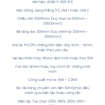
Mã hiệu: ATAB-F-200-6.0
Kiểu dáng: Dạng thẳng (F), chữ L hoặc chữ Z
Chiều dài: 6000mm (tuỳ chọn từ 500mm –
20000mm)
Bề rộng đai: 200mm (tuỳ chỉnh từ 200mm –
2000mm)
Đai tải: PVC/PU chống tĩnh điện, dày 1mm – 5mm,
hoặc theo yêu cầu
Vật liệu thân máy: Nhôm định hình hoặc Inox 304
Con lăn: Nhôm hoặc mạ Crom 6+ chống mài
mòn
Công suất mô tơ: 15W – 2.2KW
Tốc độ băng chuyền: Lên đến 30m/phút, điều
chỉnh qua biến tần hoặc công tắc
Điện áp: Tuỳ chọn 220V, 380V, 200V, 100V –