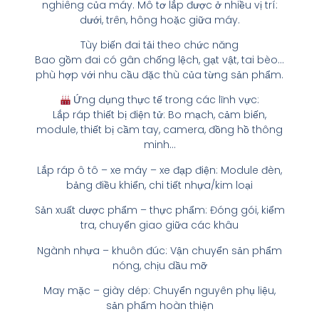
nghiêng của máy. Mô tơ lắp được ở nhiều vị trí:
dưới, trên, hông hoặc giữa máy.
Tùy biến đai tải theo chức năng
Bao gồm đai có gân chống lệch, gạt vật, tai bèo…
phù hợp với nhu cầu đặc thù của từng sản phẩm.
Ứng dụng thực tế trong các lĩnh vực:
Lắp ráp thiết bị điện tử: Bo mạch, cảm biến,
module, thiết bị cầm tay, camera, đồng hồ thông
minh…
Lắp ráp ô tô – xe máy – xe đạp điện: Module đèn,
bảng điều khiển, chi tiết nhựa/kim loại
Sản xuất dược phẩm – thực phẩm: Đóng gói, kiểm
tra, chuyển giao giữa các khâu
Ngành nhựa – khuôn đúc: Vận chuyển sản phẩm
nóng, chịu dầu mỡ
May mặc – giày dép: Chuyển nguyên phụ liệu,
sản phẩm hoàn thiện