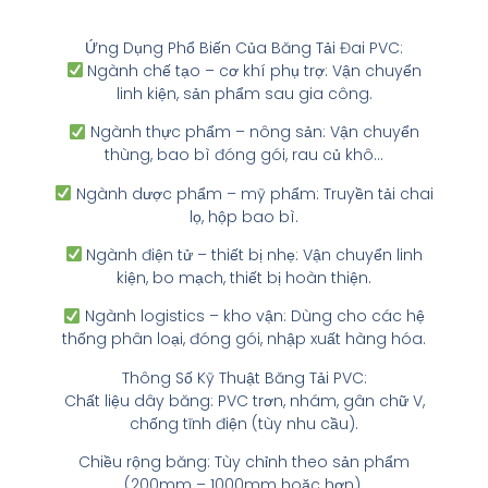
Ứng Dụng Phổ Biến Của Băng Tải Đai PVC:
Ngành chế tạo – cơ khí phụ trợ: Vận chuyển
linh kiện, sản phẩm sau gia công.
Ngành thực phẩm – nông sản: Vận chuyển
thùng, bao bì đóng gói, rau củ khô…
Ngành dược phẩm – mỹ phẩm: Truyền tải chai
lọ, hộp bao bì.
Ngành điện tử – thiết bị nhẹ: Vận chuyển linh
kiện, bo mạch, thiết bị hoàn thiện.
Ngành logistics – kho vận: Dùng cho các hệ
thống phân loại, đóng gói, nhập xuất hàng hóa.
Thông Số Kỹ Thuật Băng Tải PVC:
Chất liệu dây băng: PVC trơn, nhám, gân chữ V,
chống tĩnh điện (tùy nhu cầu).
Chiều rộng băng: Tùy chỉnh theo sản phẩm
(200mm – 1000mm hoặc hơn).