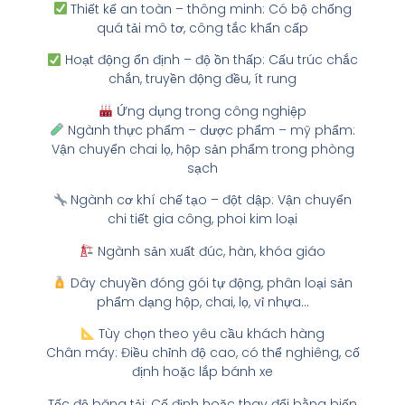
Thiết kế an toàn – thông minh: Có bộ chống
quá tải mô tơ, công tắc khẩn cấp
Hoạt động ổn định – độ ồn thấp: Cấu trúc chắc
chắn, truyền động đều, ít rung
Ứng dụng trong công nghiệp
Ngành thực phẩm – dược phẩm – mỹ phẩm:
Vận chuyển chai lọ, hộp sản phẩm trong phòng
sạch
Ngành cơ khí chế tạo – đột dập: Vận chuyển
chi tiết gia công, phoi kim loại
Ngành sản xuất đúc, hàn, khóa giáo
Dây chuyền đóng gói tự động, phân loại sản
phẩm dạng hộp, chai, lọ, vỉ nhựa…
Tùy chọn theo yêu cầu khách hàng
Chân máy: Điều chỉnh độ cao, có thể nghiêng, cố
định hoặc lắp bánh xe
Tốc độ băng tải: Cố định hoặc thay đổi bằng biến