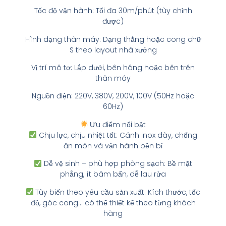
Tốc độ vận hành: Tối đa 30m/phút (tùy chỉnh
được)
Hình dạng thân máy: Dạng thẳng hoặc cong chữ
S theo layout nhà xưởng
Vị trí mô tơ: Lắp dưới, bên hông hoặc bên trên
thân máy
Nguồn điện: 220V, 380V, 200V, 100V (50Hz hoặc
60Hz)
Ưu điểm nổi bật
Chịu lực, chịu nhiệt tốt: Cánh inox dày, chống
ăn mòn và vận hành bền bỉ
Dễ vệ sinh – phù hợp phòng sạch: Bề mặt
phẳng, ít bám bẩn, dễ lau rửa
Tùy biến theo yêu cầu sản xuất: Kích thước, tốc
độ, góc cong… có thể thiết kế theo từng khách
hàng