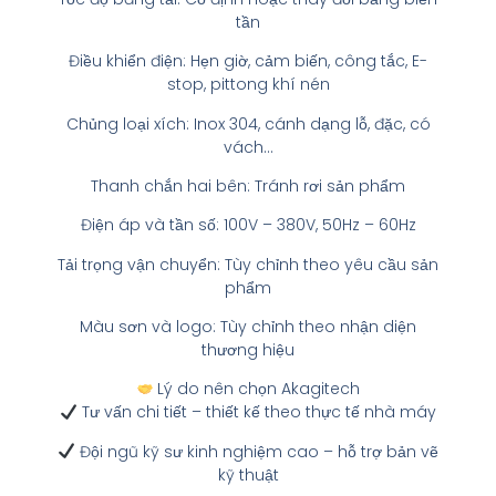
tần
Điều khiển điện: Hẹn giờ, cảm biến, công tắc, E-
stop, pittong khí nén
Chủng loại xích: Inox 304, cánh dạng lỗ, đặc, có
vách…
Thanh chắn hai bên: Tránh rơi sản phẩm
Điện áp và tần số: 100V – 380V, 50Hz – 60Hz
Tải trọng vận chuyển: Tùy chỉnh theo yêu cầu sản
phẩm
Màu sơn và logo: Tùy chỉnh theo nhận diện
thương hiệu
Lý do nên chọn Akagitech
Tư vấn chi tiết – thiết kế theo thực tế nhà máy
Đội ngũ kỹ sư kinh nghiệm cao – hỗ trợ bản vẽ
kỹ thuật