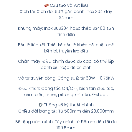
Cấu tạo và vật liệu
Xích tải: Xích đôi 60# gắn cánh inox 304 dày
3.2mm
Khung máy: Inox SUS304 hoặc thép SS400 sơn
tĩnh điện
Bản lề liên kết: Thiết kế bản lề khớp nối chặt chẽ,
bền bỉ, truyền lực đều
Chân máy: Điều chỉnh được độ cao, có thể lắp
bánh xe hoặc đế cố định
Mô tơ truyền động: Công suất từ 60W – 0.75KW
Điều khiển: Công tắc ON/OFF, biến tần điều tốc,
cảm biến, timer, pittong khí nén, E-stop…
Thông số kỹ thuật chính
Chiều dài băng tải: Từ 500mm đến 20.000mm
Bề rộng cánh xích: Tùy chỉnh từ 55mm đến tối đa
190.5mm