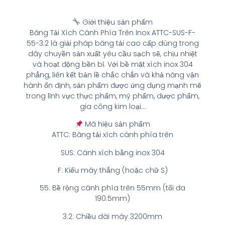
Giới thiệu sản phẩm
Băng Tải Xích Cánh Phía Trên Inox ATTC-SUS-F-
55-3.2 là giải pháp băng tải cao cấp dùng trong
dây chuyền sản xuất yêu cầu sạch sẽ, chịu nhiệt
và hoạt động bền bỉ. Với bề mặt xích inox 304
phẳng, liên kết bản lề chắc chắn và khả năng vận
hành ổn định, sản phẩm được ứng dụng mạnh mẽ
trong lĩnh vực thực phẩm, mỹ phẩm, dược phẩm,
gia công kim loại…
Mã hiệu sản phẩm
ATTC: Băng tải xích cánh phía trên
SUS: Cánh xích bằng inox 304
F: Kiểu máy thẳng (hoặc chữ S)
55: Bề rộng cánh phía trên 55mm (tối đa
190.5mm)
3.2: Chiều dài máy 3200mm