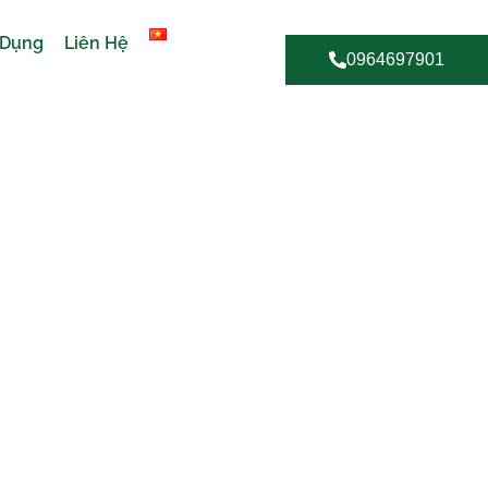
 Dụng
Liên Hệ
0964697901