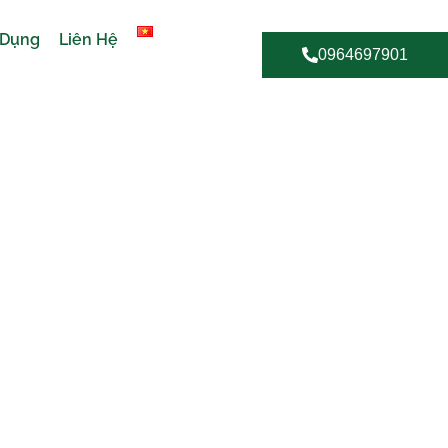
 Dụng
Liên Hệ
0964697901