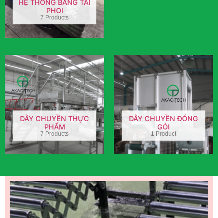
HỆ THỐNG BĂNG TẢI
PHOI
7 Products
DÂY CHUYỀN THỰC
DÂY CHUYỀN ĐÓNG
PHẨM
GÓI
7 Products
1 Product