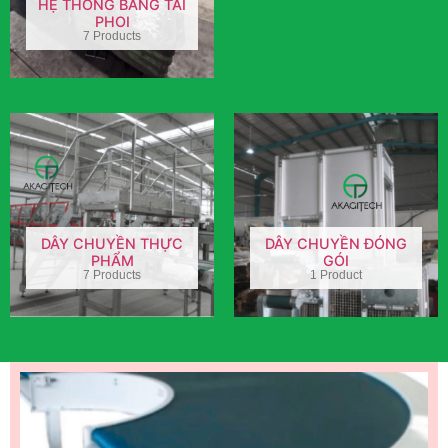
HỆ THỐNG BĂNG TẢI
PHOI
7 Products
DÂY CHUYỀN THỰC
DÂY CHUYỀN ĐÓNG
PHẨM
GÓI
7 Products
1 Product