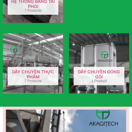
HỆ THỐNG BĂNG TẢI
PHOI
7 Products
DÂY CHUYỀN THỰC
DÂY CHUYỀN ĐÓNG
PHẨM
GÓI
7 Products
1 Product