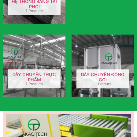
HỆ THỐNG BĂNG TẢI
PHOI
7 Products
DÂY CHUYỀN THỰC
DÂY CHUYỀN ĐÓNG
PHẨM
GÓI
7 Products
1 Product