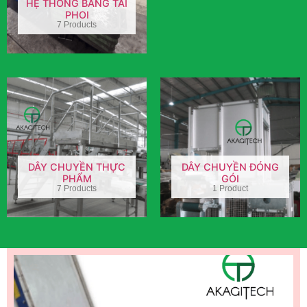
HỆ THỐNG BĂNG TẢI
PHOI
7 Products
DÂY CHUYỀN THỰC
DÂY CHUYỀN ĐÓNG
PHẨM
GÓI
7 Products
1 Product