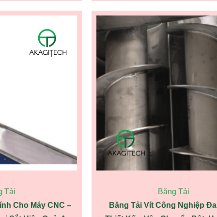
 Tải
Băng Tải
Tính Cho Máy CNC –
Băng Tải Vít Công Nghiệp Đ