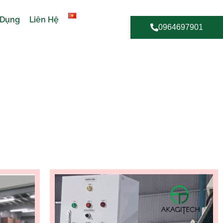
 Dụng
Liên Hệ
0964697901