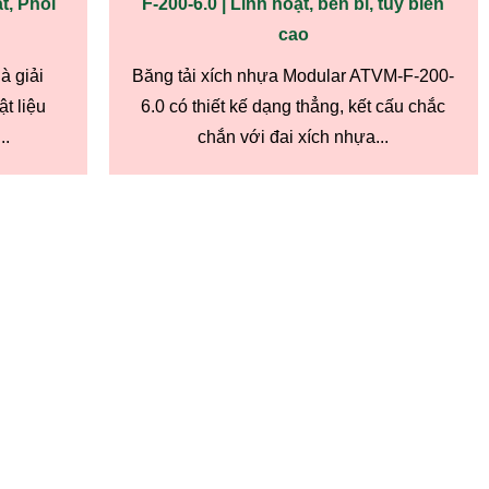
t, Phoi
F-200-6.0 | Linh hoạt, bền bỉ, tùy biến
cao
à giải
Băng tải xích nhựa Modular ATVM-F-200-
t liệu
6.0 có thiết kế dạng thẳng, kết cấu chắc
..
chắn với đai xích nhựa...