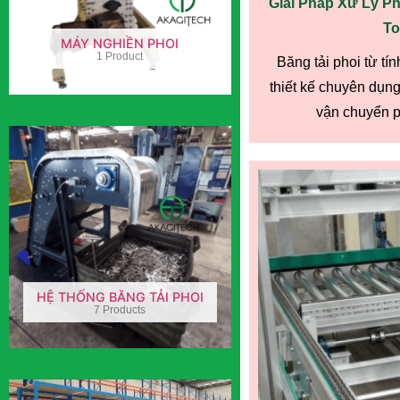
Giải Pháp Xử Lý Ph
To
MÁY NGHIỀN PHOI
1 Product
Băng tải phoi từ 
thiết kế chuyên dụng
vận chuyển ph
HỆ THỐNG BĂNG TẢI PHOI
7 Products