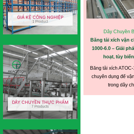
GIÁ KỆ CÔNG NGHIỆP
1 Product
Dây Chuyền Bă
Băng tải xích vận 
1000-6.0 – Giải ph
hoạt, tùy biế
Băng tải xích ATOC-1
chuyên dụng để vận
trong dây ch
DÂY CHUYỀN THỰC PHẨM
7 Products