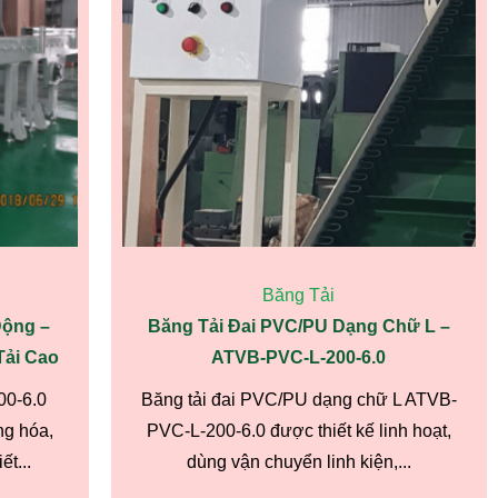
Băng Tải
Động –
Băng Tải Đai PVC/PU Dạng Chữ L –
Tải Cao
ATVB-PVC-L-200-6.0
00-6.0
Băng tải đai PVC/PU dạng chữ L ATVB-
ng hóa,
PVC-L-200-6.0 được thiết kế linh hoạt,
t...
dùng vận chuyển linh kiện,...