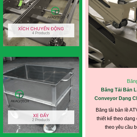
XÍCH CHUYỂN ĐỘNG
4 Products
Băng
Băng Tải Bản L
Conveyor Dạng Chữ
Băng tải bản lề A
XE ĐẨY
thiết kế theo dạng 
2 Products
theo yêu cầu bố