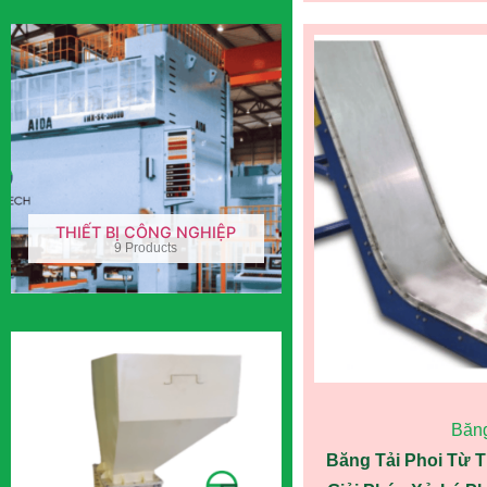
THIẾT BỊ CÔNG NGHIỆP
9 Products
Băng
Băng Tải Phoi Từ 