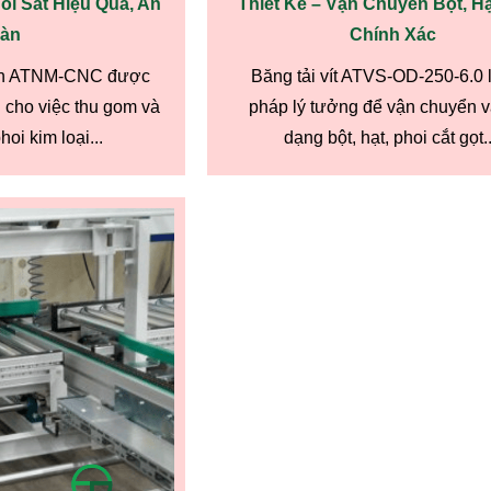
oi Sắt Hiệu Quả, An
Thiết Kế – Vận Chuyển Bột, Hạ
àn
Chính Xác
tính ATNM-CNC được
Băng tải vít ATVS-OD-250-6.0 l
 cho việc thu gom và
pháp lý tưởng để vận chuyển vậ
oi kim loại...
dạng bột, hạt, phoi cắt gọt..