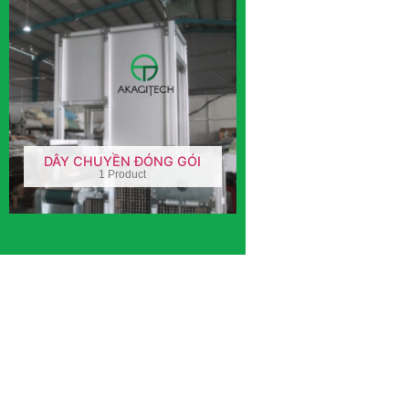
DÂY CHUYỀN ĐÓNG GÓI
1 Product