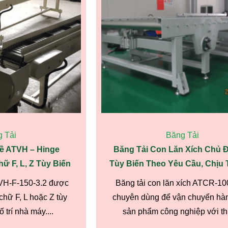
 Tải
Băng Tải
ề ATVH – Hinge
Băng Tải Con Lăn Xích Chủ 
 F, L, Z Tùy Biến
Tùy Biến Theo Yêu Cầu, Chịu 
TVH-F-150-3.2 được
Băng tải con lăn xích ATCR-10
chữ F, L hoặc Z tùy
chuyên dùng để vận chuyển hà
 trí nhà máy....
sản phẩm công nghiệp với thiế