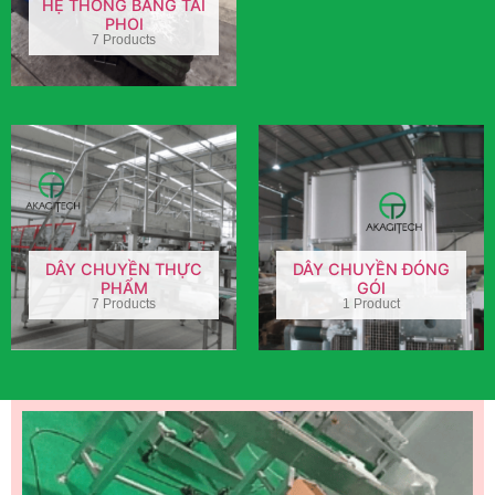
HỆ THỐNG BĂNG TẢI
PHOI
7 Products
DÂY CHUYỀN THỰC
DÂY CHUYỀN ĐÓNG
PHẨM
GÓI
7 Products
1 Product