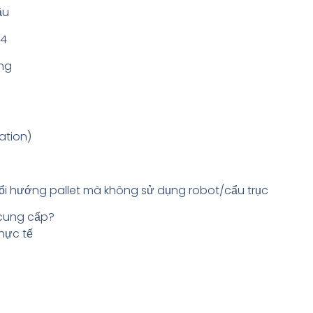
ầu
04
ờng
ation)
ổi hướng pallet mà không sử dụng robot/cẩu trục
 cung cấp?
thực tế