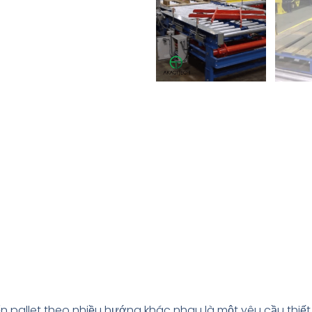
n pallet theo nhiều hướng khác nhau là một yêu cầu thiết