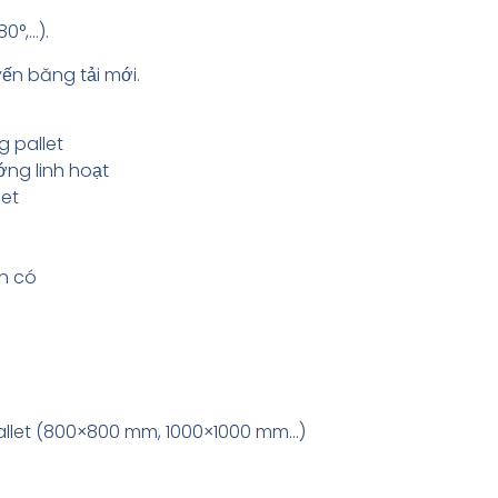
0°,…).
yến băng tải mới.
 pallet
ng linh hoạt
let
ện có
pallet (800×800 mm, 1000×1000 mm…)