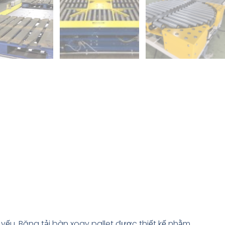
 yếu. Băng tải bàn xoay pallet được thiết kế nhằm