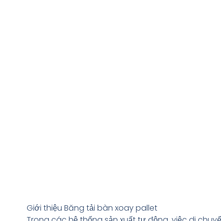
Giới thiệu Băng tải bàn xoay pallet
Trong các hệ thống sản xuất tự động, việc di chuyể