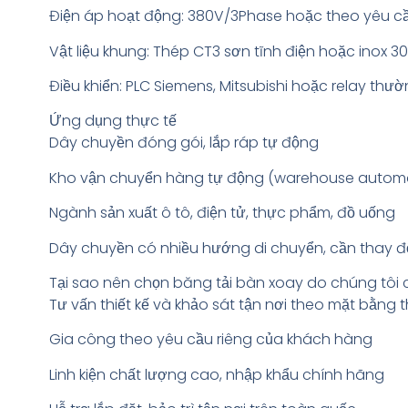
Điện áp hoạt động: 380V/3Phase hoặc theo yêu c
Vật liệu khung: Thép CT3 sơn tĩnh điện hoặc inox 3
Điều khiển: PLC Siemens, Mitsubishi hoặc relay thư
Ứng dụng thực tế
Dây chuyền đóng gói, lắp ráp tự động
Kho vận chuyển hàng tự động (warehouse autom
Ngành sản xuất ô tô, điện tử, thực phẩm, đồ uống
Dây chuyền có nhiều hướng di chuyển, cần thay đ
Tại sao nên chọn băng tải bàn xoay do chúng tôi
Tư vấn thiết kế và khảo sát tận nơi theo mặt bằng 
Gia công theo yêu cầu riêng của khách hàng
Linh kiện chất lượng cao, nhập khẩu chính hãng