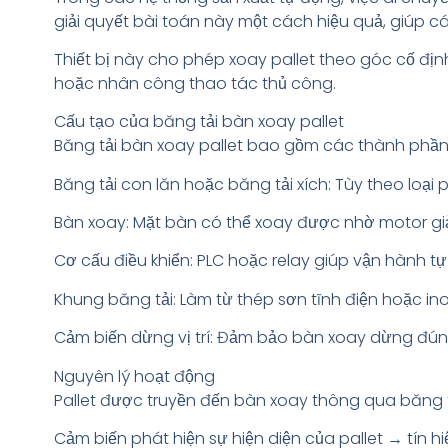
giải quyết bài toán này một cách hiệu quả, giúp c
Thiết bị này cho phép xoay pallet theo góc cố địn
hoặc nhân công thao tác thủ công.
Cấu tạo của băng tải bàn xoay pallet
Băng tải bàn xoay pallet bao gồm các thành phần
Băng tải con lăn hoặc băng tải xích: Tùy theo loại pa
Bàn xoay: Mặt bàn có thể xoay được nhờ motor giảm 
Cơ cấu điều khiển: PLC hoặc relay giúp vận hành tự 
Khung băng tải: Làm từ thép sơn tĩnh điện hoặc inox
Cảm biến dừng vị trí: Đảm bảo bàn xoay dừng đ
Nguyên lý hoạt động
Pallet được truyền đến bàn xoay thông qua băng t
Cảm biến phát hiện sự hiện diện của pallet → tín hiệ