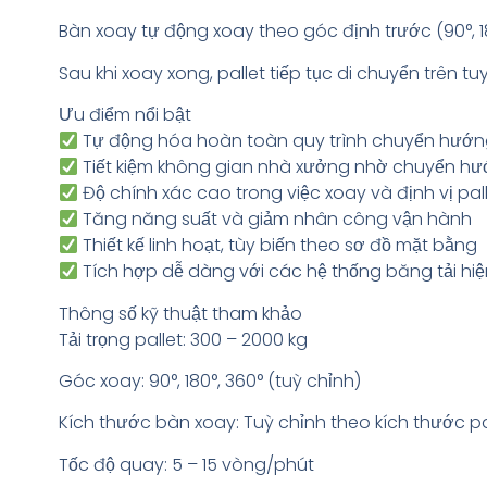
Bàn xoay tự động xoay theo góc định trước (90°, 18
Sau khi xoay xong, pallet tiếp tục di chuyển trên tu
Ưu điểm nổi bật
Tự động hóa hoàn toàn quy trình chuyển hướng
Tiết kiệm không gian nhà xưởng nhờ chuyển hướ
Độ chính xác cao trong việc xoay và định vị pal
Tăng năng suất và giảm nhân công vận hành
Thiết kế linh hoạt, tùy biến theo sơ đồ mặt bằng
Tích hợp dễ dàng với các hệ thống băng tải hi
Thông số kỹ thuật tham khảo
Tải trọng pallet: 300 – 2000 kg
Góc xoay: 90°, 180°, 360° (tuỳ chỉnh)
Kích thước bàn xoay: Tuỳ chỉnh theo kích thước 
Tốc độ quay: 5 – 15 vòng/phút