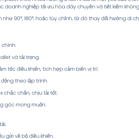
ác doanh nghiệp tối ưu hóa dây chuyền và tiết kiệm không 
h như 90°, 180°, hoặc tùy chỉnh, từ đó thay đổi hướng di 
 chính:
llet và tải trọng.
tốc điều khiển, tích hợp cảm biến vị trí.
động theo lập trình.
 chắc chắn, chịu tải tốt.
úng góc mong muốn.
ải.
u gửi về bộ điều khiển.