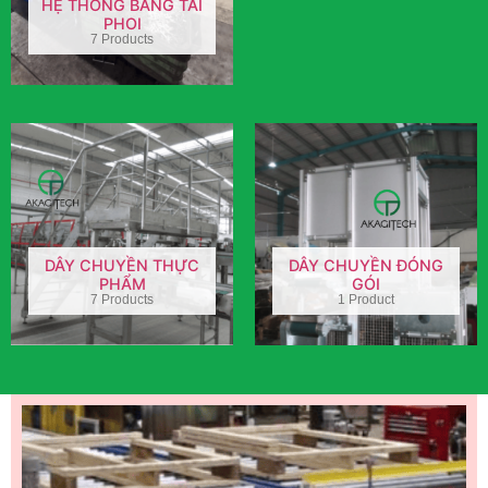
HỆ THỐNG BĂNG TẢI
PHOI
7 Products
DÂY CHUYỀN THỰC
DÂY CHUYỀN ĐÓNG
PHẨM
GÓI
7 Products
1 Product