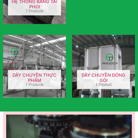
HỆ THỐNG BĂNG TẢI
PHOI
7 Products
DÂY CHUYỀN THỰC
DÂY CHUYỀN ĐÓNG
PHẨM
GÓI
7 Products
1 Product